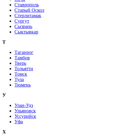
Ставрополь
Старый Оскол
Стерлитамак
Сургут
Сызрань
Сыктывкар
Т
Таганрог
Тамбов
Тверь
Тольятти
Томск
Тула
Тюмень
У
Улан-Удэ
Ульяновск
Уссурийск
Уфа
Х