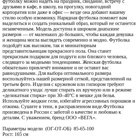
футболку можно надеть на праздник, свидание, встречу с
друзьями в кафе, в школу, на прогулку, новогодний
корпоратив или даже в офис — везде она добавит вашему
стилю особую изюминку. Нарядная футболка поможет вам
выделиться и создать уникальный образ, который не останется
незамеченным. Модель доступна в широком диапазоне
размеров — от маленьких до больших, чтобы каждая девушка
и женщина могла выглядеть современно и модно. Футболка
подойдёт как высоким, так и миниатюрным
представительницам прекрасного пола. Она станет
прекрасным подарком для подруги или близкого человека,
следящего за модными тенденциями. Женская футболка
обязательно привлечёт внимание и не оставит вас
равнодушными. Для выбора оптимального размера
воспользуйтесь нашей размерной сеткой, представленной на
третьем фото. Изделия с кружевом или гипюром требуют
деликатного ухода: лучше стирать их вручную или в режиме
«деликатная стирка» при 30–40°C в мешке для белья.
Используйте жидкие гели, избегайте агрессивных порошков и
отжима. Сушите в тени, в расправленном виде.Футболка
произведена в России с заботой о качестве и любовью к
деталям. С уважением, бренд ООО «ВЕГА».
Параметры модели (ОГ-ОТ-ОБ) 85-65-100
Рост: 165 см