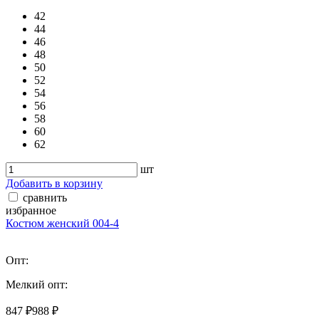
42
44
46
48
50
52
54
56
58
60
62
шт
Добавить в корзину
сравнить
избранное
Костюм женский 004-4
Опт:
Мелкий опт:
847 ₽
988 ₽