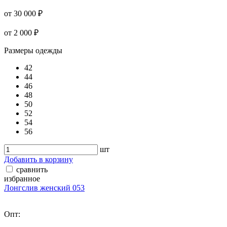
от 30 000 ₽
от 2 000 ₽
Размеры одежды
42
44
46
48
50
52
54
56
шт
Добавить в корзину
сравнить
избранное
Лонгслив женский 053
Опт: