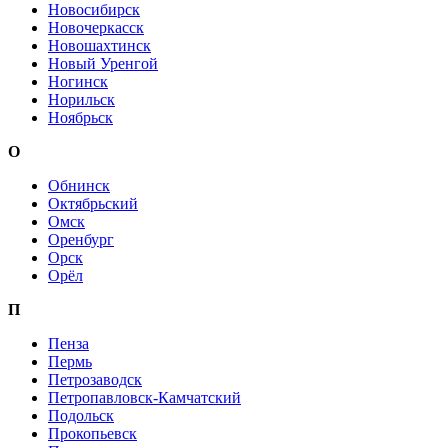
Новосибирск
Новочеркасск
Новошахтинск
Новый Уренгой
Ногинск
Норильск
Ноябрьск
О
Обнинск
Октябрьский
Омск
Оренбург
Орск
Орёл
П
Пенза
Пермь
Петрозаводск
Петропавловск-Камчатский
Подольск
Прокопьевск