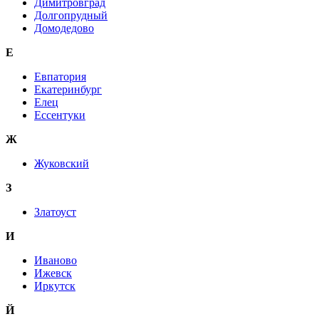
Димитровград
Долгопрудный
Домодедово
Е
Евпатория
Екатеринбург
Елец
Ессентуки
Ж
Жуковский
З
Златоуст
И
Иваново
Ижевск
Иркутск
Й