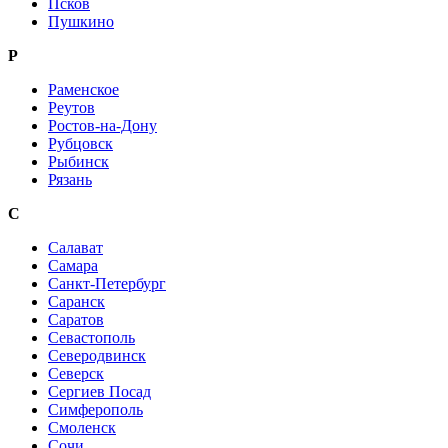
Псков
Пушкино
Р
Раменское
Реутов
Ростов-на-Дону
Рубцовск
Рыбинск
Рязань
С
Салават
Самара
Санкт-Петербург
Саранск
Саратов
Севастополь
Северодвинск
Северск
Сергиев Посад
Симферополь
Смоленск
Сочи