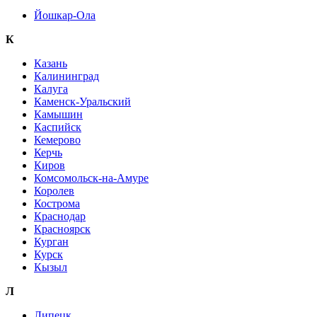
Йошкар-Ола
К
Казань
Калининград
Калуга
Каменск-Уральский
Камышин
Каспийск
Кемерово
Керчь
Киров
Комсомольск-на-Амуре
Королев
Кострома
Краснодар
Красноярск
Курган
Курск
Кызыл
Л
Липецк