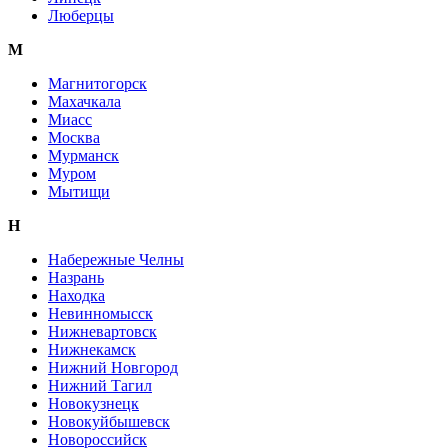
Люберцы
М
Магнитогорск
Махачкала
Миасс
Москва
Мурманск
Муром
Мытищи
Н
Набережные Челны
Назрань
Находка
Невинномысск
Нижневартовск
Нижнекамск
Нижний Новгород
Нижний Тагил
Новокузнецк
Новокуйбышевск
Новороссийск