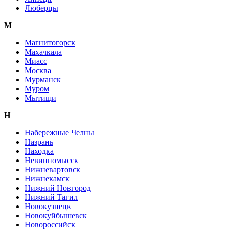
Люберцы
М
Магнитогорск
Махачкала
Миасс
Москва
Мурманск
Муром
Мытищи
Н
Набережные Челны
Назрань
Находка
Невинномысск
Нижневартовск
Нижнекамск
Нижний Новгород
Нижний Тагил
Новокузнецк
Новокуйбышевск
Новороссийск