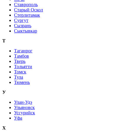
Ставрополь
Старый Оскол
Стерлитамак
Сургут
Сызрань
Сыктывкар
Т
Таганрог
Тамбов
Тверь
Тольятти
Томск
Тула
Тюмень
У
Улан-Удэ
Ульяновск
Уссурийск
Уфа
Х