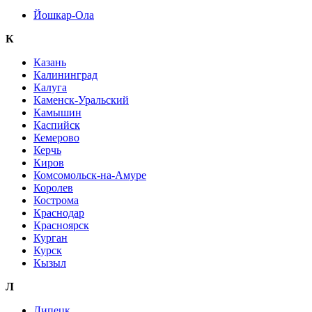
Йошкар-Ола
К
Казань
Калининград
Калуга
Каменск-Уральский
Камышин
Каспийск
Кемерово
Керчь
Киров
Комсомольск-на-Амуре
Королев
Кострома
Краснодар
Красноярск
Курган
Курск
Кызыл
Л
Липецк