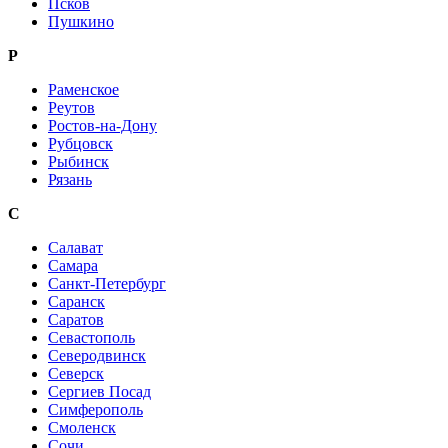
Псков
Пушкино
Р
Раменское
Реутов
Ростов-на-Дону
Рубцовск
Рыбинск
Рязань
С
Салават
Самара
Санкт-Петербург
Саранск
Саратов
Севастополь
Северодвинск
Северск
Сергиев Посад
Симферополь
Смоленск
Сочи