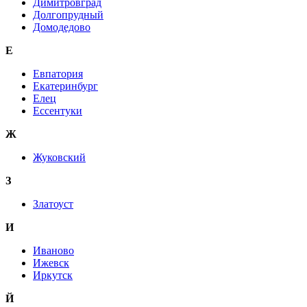
Димитровград
Долгопрудный
Домодедово
Е
Евпатория
Екатеринбург
Елец
Ессентуки
Ж
Жуковский
З
Златоуст
И
Иваново
Ижевск
Иркутск
Й