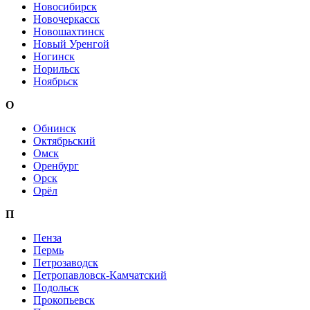
Новосибирск
Новочеркасск
Новошахтинск
Новый Уренгой
Ногинск
Норильск
Ноябрьск
О
Обнинск
Октябрьский
Омск
Оренбург
Орск
Орёл
П
Пенза
Пермь
Петрозаводск
Петропавловск-Камчатский
Подольск
Прокопьевск